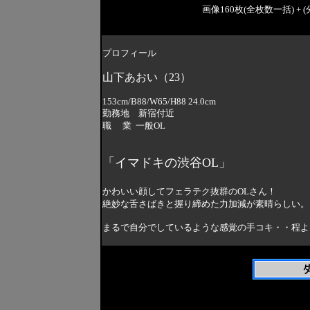
画像160枚(全枚数一括) + (分割
プロフィール
山下あおい（23）
153cm/B88/W65/H88 24.0cm
勤務地 新宿付近
職 業 一般OL
「イマドキの渋谷OL」
かわいい顔してフェラテク抜群のOLさん！
絶妙な舌さばきと握り締めた力加減が素晴らしい。
まるで自分でしているような感覚の手コキ・・程よ