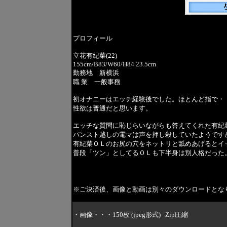
プロフィール
立花有紀菜(22)
155cm/B83/W60/H84 23.5cm
勤務地 新横浜
職 業 一般事務
初オナニーはエッチ経験後でした。ほとんど指で・
性欲は普通だと思います。
エッチな質問に恥じらいながらも答えてくれた有紀
パンスト越しの電マは声を押し殺していたようです
有紀菜ＯＬのお尻の穴をネットリと舐めあげるとイ
普段「ツン」としてるＯＬも下半身は別人格だった
※ご決済後、画像と動画は別々のダウンロードとな
・画像・・・150枚 (jpeg形式) Zip圧縮